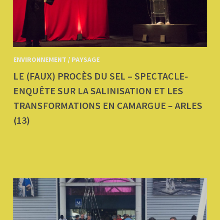
ENVIRONNEMENT / PAYSAGE
LE (FAUX) PROCÈS DU SEL – SPECTACLE-
ENQUÊTE SUR LA SALINISATION ET LES
TRANSFORMATIONS EN CAMARGUE – ARLES
(13)