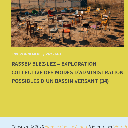
ENVIRONNEMENT / PAYSAGE
RASSEMBLEZ-LEZ – EXPLORATION
COLLECTIVE DES MODES D’ADMINISTRATION
POSSIBLES D’UN BASSIN VERSANT (34)
Copyright © 2026
Agence Camille Alfada
. Alimenté par
WordPr