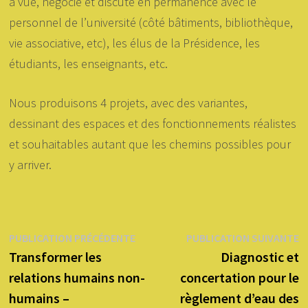
à vue, négocié et discuté en permanence avec le
personnel de l’université (côté bâtiments, bibliothèque,
vie associative, etc), les élus de la Présidence, les
étudiants, les enseignants, etc.
Nous produisons 4 projets, avec des variantes,
dessinant des espaces et des fonctionnements réalistes
et souhaitables autant que les chemins possibles pour
y arriver.
Navigation
Publication
P
PUBLICATION PRÉCÉDENTE
PUBLICATION SUIVANTE
précédente :
su
Transformer les
Diagnostic et
de
relations humains non-
concertation pour le
l’article
humains –
règlement d’eau des