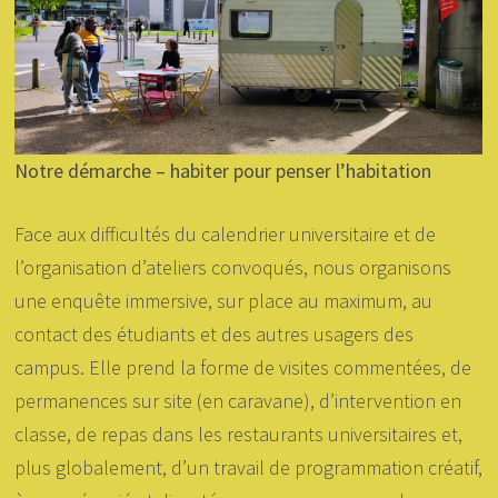
Notre démarche – habiter pour penser l’habitation
Face aux difficultés du calendrier universitaire et de
l’organisation d’ateliers convoqués, nous organisons
une enquête immersive, sur place au maximum, au
contact des étudiants et des autres usagers des
campus. Elle prend la forme de visites commentées, de
permanences sur site (en caravane), d’intervention en
classe, de repas dans les restaurants universitaires et,
plus globalement, d’un travail de programmation créatif,